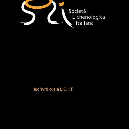
HOME
38° CONVEGNO SLI
LA SLI
Sede
Indirizzo
segreteria@lichenologia.eu
Iscriviti ora a LICHIT
La Mailing della SLI
SLI – Società Lichenologica Italiana © 2026. All rights
reserved. |
Privacy Policy
Immagini ITALIC 7.0
! CC BY-SA 4.0 license,